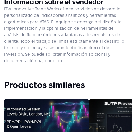
Información sobre el vendedor
ITW Innovative Trade Works ofrece servicios de desarrollo
personalizado de indicadores analíticos y herramientas
algorítmicas para ATAS. El equipo se encarga del diseño, la
implementación y la optimización de herramientas de
análisis de flujo de órdenes adaptadas a los requisitos del
cliente. Todo el trabajo se limita estrictamente al desarrollo
técnico y no incluye asesoramiento financiero ni de
inversión. Se puede solicitar información adicional y
documentación bajo pedido.
Productos similares