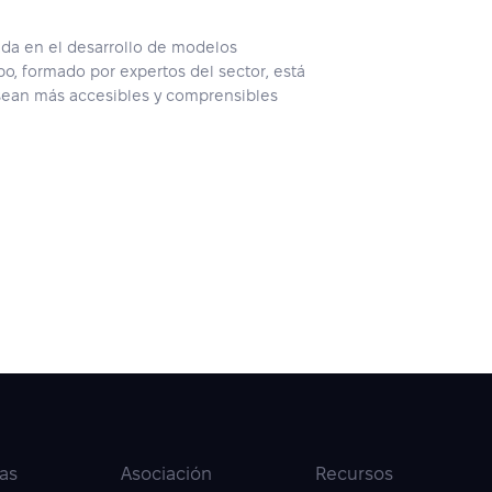
da en el desarrollo de modelos
po, formado por expertos del sector, está
sean más accesibles y comprensibles
as
Asociación
Recursos