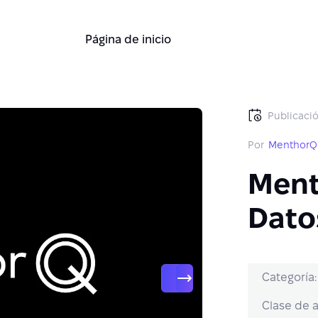
Página de inicio
Publicació
Por
MenthorQ
Ment
Dato
Categoría:
Clase de a