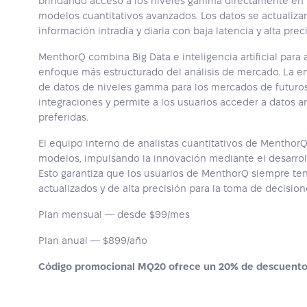
brindando acceso a los niveles gamma directamente en lo
modelos cuantitativos avanzados. Los datos se actualizan
información intradía y diaria con baja latencia y alta prec
MenthorQ combina Big Data e inteligencia artificial para 
enfoque más estructurado del análisis de mercado. La 
de datos de niveles gamma para los mercados de futuro
integraciones y permite a los usuarios acceder a datos a
preferidas.
El equipo interno de analistas cuantitativos de Mentho
modelos, impulsando la innovación mediante el desarroll
Esto garantiza que los usuarios de MenthorQ siempre te
actualizados y de alta precisión para la toma de decisio
Plan mensual — desde $99/mes
Plan anual — $899/año
Código promocional MQ20 ofrece un 20% de descuento 