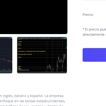
Precio:
* El precio pu
directamente 
n inglés, italiano y español. La empresa
e enfoque en las bolsas estadounidenses,