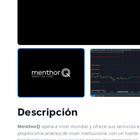
Descripción
MenthorQ
opera a nivel mundial y ofrece sus servicios e
proporciona análisis de nivel institucional con un fuert