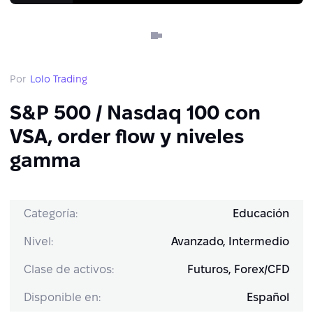
Por
Lolo Trading
S&P 500 / Nasdaq 100 con
VSA, order flow y niveles
gamma
Categoría:
Educación
Nivel:
Avanzado, Intermedio
Clase de activos:
Futuros, Forex/CFD
Disponible en:
Español