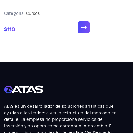
ATAS. Cuatro semanas de soporte
posterior incluidas. Horario flexible por
Categoría:
Cursos
Google Meet.
$110
ATAS es un desarrollador de soluciones analíticas que
ayudan a los traders a ver la estructura del mercado en
detalle. La empresa no proporciona servicios de
inversión y no opera como corredor o intercambio. El
comercio implica un riesgo de pérdida. Ver
Descargo