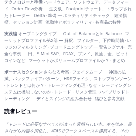
テクノロジーと準備
ハードウェア、ソフトウェア、データフィー
ド · Order Flow分析 — 注文板、Footprintチャート、トラップされ
たトレーダー、Delta · 準備 — ボラティリティチェック、経済指
標、セッション計画 · 流動性とボラティリティ · 各商品の特性
実践編
オープニングタイプ — Out-of-BalanceとIn-Balance · マ
ーケットプロファイル第2部 — 解釈、フィルター、下位時間軸 · レ
ッジのフィルタリング · ブロードニングトップ — 警告シグナル · 完
全な事例 — 円、E-Mini S&P、FDAX、ブンド、原油、金、ビット
コインなど · マーケットかボリュームプロファイルか？ · まとめ
ボーナスセクション
さらなる考察 · フェイクムーブ — 神話の払
拭、バックファイアパターン、H&Sフェイク、ストップランゾーン
· トレンドとは何か？ · トレーディング心理 · なぜトレーディングシ
ステムは機能しないのか · トレード・リスク管理 · ハイブリッドト
レーディング — デイとスイングの組み合わせ · 結びと参考文献
読者レビュー
「トレードに必要なすべてが詰まった素晴らしい本。本を読み、書
きながら内容を消化し、ATASでワークスペースを構築する。その