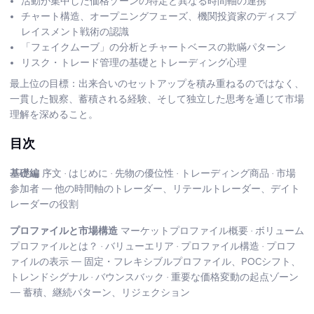
活動が集中した価格ゾーンの特定と異なる時間軸の連携
チャート構造、オープニングフェーズ、機関投資家のディスプ
レイスメント戦術の認識
「フェイクムーブ」の分析とチャートベースの欺瞞パターン
リスク・トレード管理の基礎とトレーディング心理
最上位の目標：出来合いのセットアップを積み重ねるのではなく、
一貫した観察、蓄積される経験、そして独立した思考を通じて市場
理解を深めること。
目次
基礎編
序文 · はじめに · 先物の優位性 · トレーディング商品 · 市場
参加者 — 他の時間軸のトレーダー、リテールトレーダー、デイト
レーダーの役割
プロファイルと市場構造
マーケットプロファイル概要 · ボリューム
プロファイルとは？ · バリューエリア · プロファイル構造 · プロフ
ァイルの表示 — 固定・フレキシブルプロファイル、POCシフト、
トレンドシグナル · バウンスバック · 重要な価格変動の起点ゾーン
— 蓄積、継続パターン、リジェクション