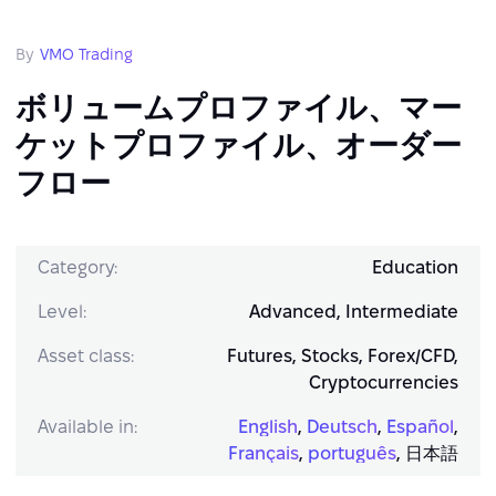
By
VMO Trading
ボリュームプロファイル、マー
ケットプロファイル、オーダー
フロー
Category:
Education
Level:
Advanced, Intermediate
Asset class:
Futures, Stocks, Forex/CFD,
Cryptocurrencies
Available in:
English
,
Deutsch
,
Español
,
Français
,
português
,
日本語