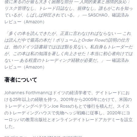
後に来るのが最も大きく困難な部分 — 人間的要素と感情的反応：
リスク管理なし、トレード日誌なし、規律なし。誰もがこれを知っ
ているが、しばしば抑圧されている。」
— SASCHAO、確認済み
レビュー（Amazon）
「多くの本を読んできたが、正直に言わなければならない — これ
は読んだ中で最高の本だ！ボリュームとOrder Flowの説明の仕方
は、他のドイツ語書籍ではほぼ類を見ない。私自身もトレーダーだ
が、この本は私の知識を著しく向上させた！本当に初心者向けでは
ない — ある程度のトレーディング経験が必要だ。」
— 確認済み
レビュー（Amazon）
著者について
Johannes Forthmannはドイツの経済学者で、デイトレードにお
ける25年以上の経験を持つ。2001年から2005年にかけて、米国の
トレーディングベテランJoe Rossのもとで修行を積んだ。スイス
のトレーディングハウスで先物ヘッジ戦略に従事し、2020年にヨ
ーロッパの教育出版社とオンラインデイトレードアカデミーを設立
した。