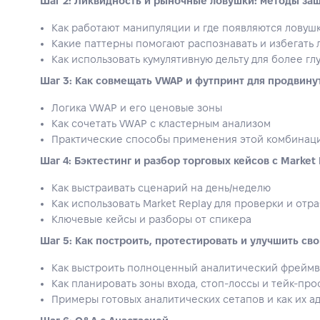
Шаг 2: Ликвидность и рыночные ловушки: методы за
Как работают манипуляции и где появляются ловуш
Какие паттерны помогают распознавать и избегать
Как использовать кумулятивную дельту для более гл
Шаг 3: Как совмещать VWAP и футпринт для продвину
Логика VWAP и его ценовые зоны
Как сочетать VWAP с кластерным анализом
Практические способы применения этой комбинаци
Шаг 4: Бэктестинг и разбор торговых кейсов с Market 
Как выстраивать сценарий на день/неделю
Как использовать Market Replay для проверки и отр
Ключевые кейсы и разборы от спикера
Шаг 5: Как построить, протестировать и улучшить св
Как выстроить полноценный аналитический фрейм
Как планировать зоны входа, стоп-лоссы и тейк-про
Примеры готовых аналитических сетапов и как их а