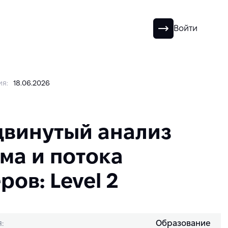
RU
Войти
я:
18.06.2026
винутый анализ
ма и потока
ров: Level 2
:
Образование