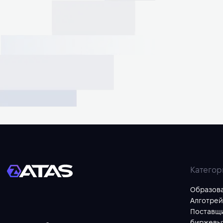
Категор
Образов
Алготрей
Поставщ
биржевы