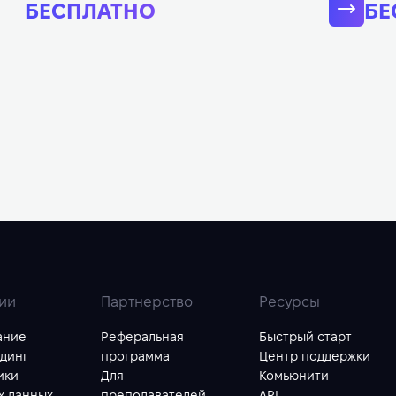
БЕСПЛАТНО
БЕ
ии
Партнерство
Ресурсы
ание
Реферальная
Быстрый старт
динг
программа
Центр поддержки
ики
Для
Комьюнити
х данных
преподавателей
API