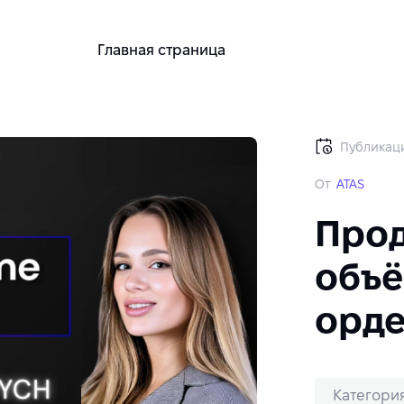
Главная страница
Публикаци
От
ATAS
Прод
объё
орде
Категория