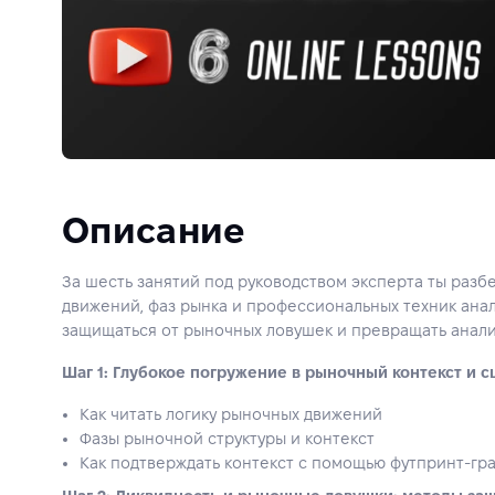
Описание
За шесть занятий под руководством эксперта ты разб
движений, фаз рынка и профессиональных техник анали
защищаться от рыночных ловушек и превращать анали
Шаг 1: Глубокое погружение в рыночный контекст и
Как читать логику рыночных движений
Фазы рыночной структуры и контекст
Как подтверждать контекст с помощью футпринт-гр