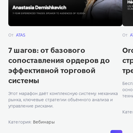
От
ATAS
От
A
7 шагов: от базового
Or
сопоставления ордеров до
ст
эффективной торговой
тр
системы
Бесп
осно
Этот марафон даёт комплексную систему: механика
техн
рынка, ключевые стратегии объёмного анализа и
псих
управление рисками.
Кате
Категория:
Вебинары