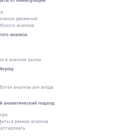
щиты от манипуляций
ки
 ложных движений
убокого анализа
того анализа
и в анализе рынка
Replay
аботки анализа зон входа
ой аналитический подход
ворк
фиты в рамках анализа
даптировать