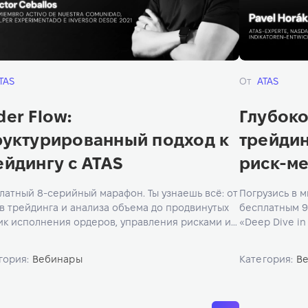
TAS
От
ATAS
der Flow:
Глубоко
руктурированный подход к
трейдин
ейдингу с ATAS
риск-ме
латный 8-серийный марафон. Ты узнаешь всё: от
Погрузись в 
в трейдинга и анализа объема до продвинутых
бесплатным 9
ик исполнения ордеров, управления рисками и
«Deep Dive in 
ологии торговли.
Management w
гория:
Вебинары
Категория:
В