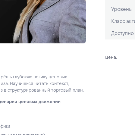
Уровень:
Класс акт
Доступно 
Цена:
ерёшь глубокую логику ценовых
за. Научишься читать контекст,
з в структурированный торговый план.
 сценарии ценовых движений
афика