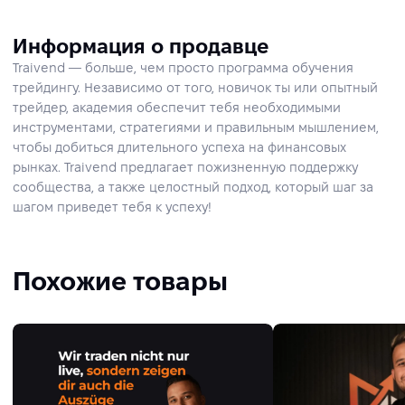
Информация о продавце
Traivend — больше, чем просто программа обучения
трейдингу. Независимо от того, новичок ты или опытный
трейдер, академия обеспечит тебя необходимыми
инструментами, стратегиями и правильным мышлением,
чтобы добиться длительного успеха на финансовых
рынках. Traivend предлагает пожизненную поддержку
сообщества, а также целостный подход, который шаг за
шагом приведет тебя к успеху!
Похожие товары