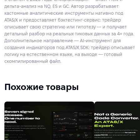
дельта-анализ на NQ, ES и GC. Автор разрабатывает
кастомные аналитические инструменты нативно под
ATAS/X и предоставляет бэктестинг-сервис: трейдер
описывает свою стратегию или гипотезу — и получает
детальный разбор на реальных тиковых данных за 4+ года.
Дополнительное направление — AI-инструмент для
создания индикаторов под ATAS/X SDK: трейдер описывает
логику на естественном языке, на выходе — готовый
скомпилированный файл.
Похожие товары