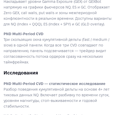
Накладывает уровни Gamma Exposure (GEX) от GEXBot
напрямую на графики фьючерсов NQ, ES и GC. Отображает
Zero GEX, call walls, put walls и зоны межпериодной
конфлюэнтности в реальном времени. Доступны варианты
для NQ (Index + QQQ), ES (Index + SPY) и GC (GLD overlay).
PND Multi-Period CVD
Три скользящих окна кумулятивной дельты (fast / medium /
slow) в одной панели. Когда все три CVD совпадают по
направлению, панель подсвечивается — трейдер видит
согласованность потока ордеров сразу на нескольких
таймфреймах.
Исследования
PND Multi-Period CVD — статистическое исследование
Разбор поведения кумулятивной дельты на основе 4+ лет
тиковых данных NQ. Включает разбивку по времени суток,
уровням магнитуды, стоп-выживаемости и годовой
стабильности.