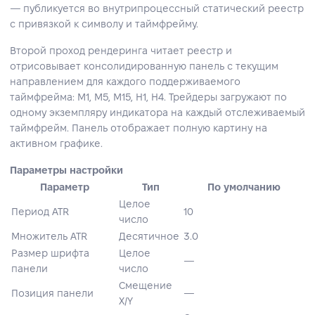
— публикуется во внутрипроцессный статический реестр
с привязкой к символу и таймфрейму.
Второй проход рендеринга читает реестр и
отрисовывает консолидированную панель с текущим
направлением для каждого поддерживаемого
таймфрейма: M1, M5, M15, H1, H4. Трейдеры загружают по
одному экземпляру индикатора на каждый отслеживаемый
таймфрейм. Панель отображает полную картину на
активном графике.
Параметры настройки
Параметр
Тип
По умолчанию
Целое
Период ATR
10
число
Множитель ATR
Десятичное
3.0
Размер шрифта
Целое
—
панели
число
Смещение
Позиция панели
—
X/Y