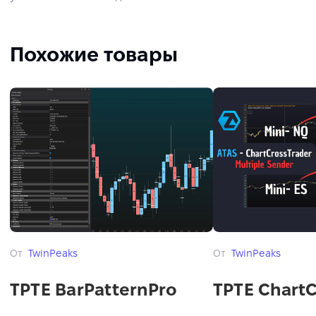
Похожие товары
От
TwinPeaks
От
TwinPeaks
TPTE BarPatternPro
TPTE ChartC