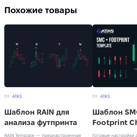
Похожие товары
От
ATAS
От
ATAS
Шаблон RAIN для
Шаблон SM
анализа футпринта
Footprint C
RAIN Template — преднастроенная
Готовые настройки 