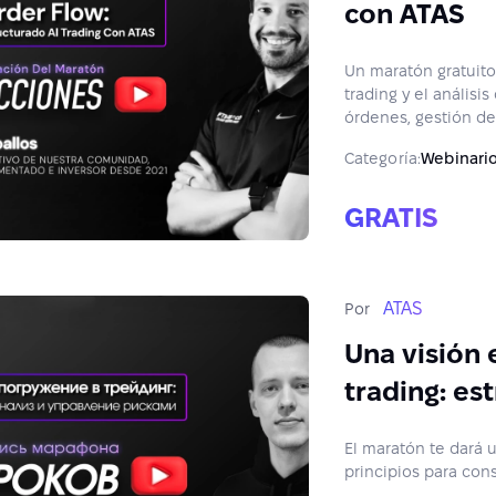
con ATAS
Un maratón gratuito
trading y el anális
órdenes, gestión de 
Categoría:
Webinari
GRATIS
ATAS
Por
Una visión
trading: est
riesgos
El maratón te dará 
principios para cons