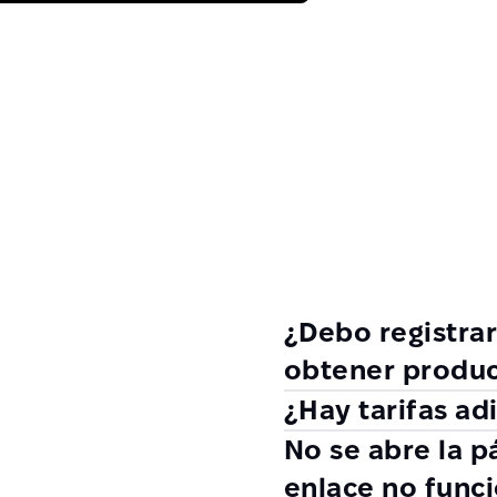
¿Debo registra
obtener produ
¿Hay tarifas ad
No se abre la p
enlace no func