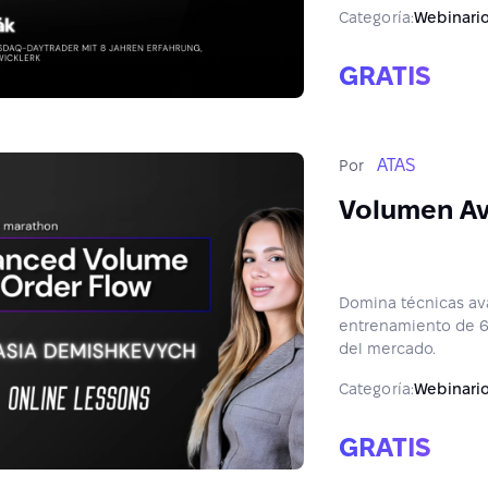
Categoría:
Webinari
GRATIS
ATAS
Por
Volumen Av
Domina técnicas av
entrenamiento de 6 
del mercado.
Categoría:
Webinari
GRATIS