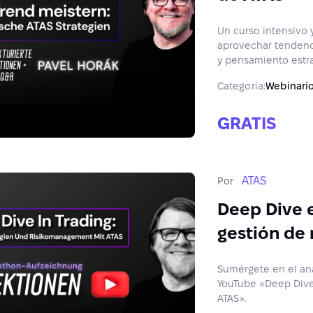
Un curso intensivo 
aprovechar tendenc
y pensamiento estra
Categoría:
Webinari
GRATIS
ATAS
Por
Deep Dive e
gestión de 
Sumérgete en el aná
YouTube «Deep Dive i
ATAS».