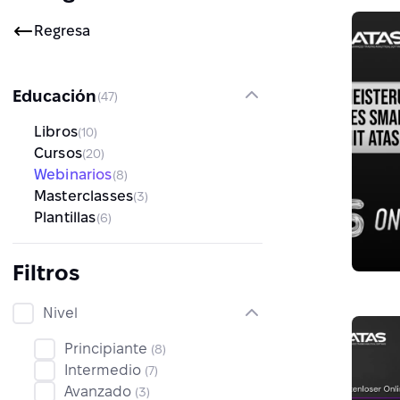
Regresa
Educación
(47)
Libros
(10)
Cursos
(20)
Webinarios
(8)
Masterclasses
(3)
Plantillas
(6)
Filtros
Nivel
Principiante
(8)
Intermedio
(7)
Avanzado
(3)