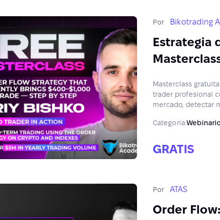
Bikotrading
Por
Estrategia 
Masterclass
Masterclass gratuita
trader profesional 
mercado, detectar m
Categoría:
Webinari
GRATIS
ATAS
Por
Order Flow: