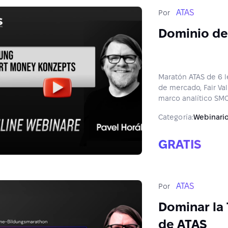
ATAS
Por
Dominio de
Maratón ATAS de 6 l
de mercado, Fair Va
marco analítico SM
Flow.
Categoría:
Webinari
GRATIS
ATAS
Por
Dominar la 
de ATAS