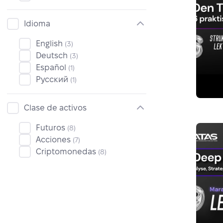
Idioma
English
(3)
Deutsch
(3)
Español
(1)
Русский
(1)
Clase de activos
Futuros
(8)
Acciones
(7)
Criptomonedas
(8)