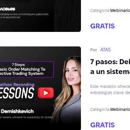
Categoría:
Webinari
GRATIS
ATAS
Por
7 pasos: D
a un sistem
Este maratón ofrec
estrategias clave de
Categoría:
Webinari
GRATIS