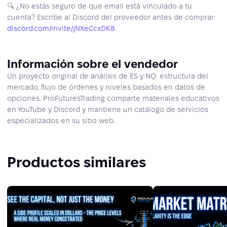
🔍 ¿No estás seguro de qué email está vinculado a tu
cuenta? Escribe al Discord del proveedor antes de comprar:
discord.com/invite/jNXeCcxDK8
Información sobre el vendedor
Un proyecto original de análisis de ES y NQ: estructura del
mercado, flujo de órdenes y niveles basados en datos de
opciones. ProFuturesTrading comparte materiales educativos
en YouTube y Discord y mantiene un catálogo de servicios
especializados en su sitio web.
Productos similares