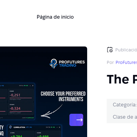
Página de inicio
Publicació
Por
ProFuture
The 
Categoría:
Clase de a