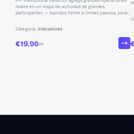
PFT Institutional Detector agrega grandes operaciones
i
reales en un mapa de actividad de grandes
(
participantes — barridos frente a límites pasivos, zonas
c
C
de absorción/rechazo puntuadas del 0 al 100%.
Contexto de flujo de órdenes, no de señales.
Categoría:
Indicadores
€19.98
/m