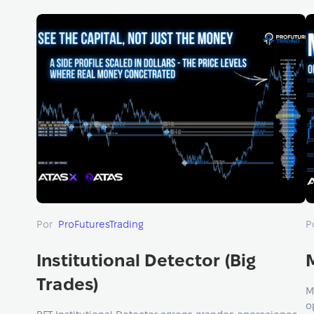
Por
ProFuturesTrading
P
Institutional Detector (Big
Trades)
M
o