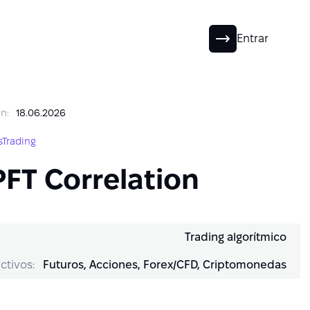
ES
Entrar
n:
18.06.2026
sTrading
PFT Correlation
Trading algorítmico
ctivos:
Futuros, Acciones, Forex/CFD, Criptomonedas