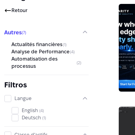
Retour
Autres
(7)
Actualités financières
(1)
Analyse de Performance
(4)
Automatisation des
(2)
processus
Filtros
Langue
English
(4)
Deutsch
(1)
Classe d’actifs