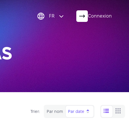
FR
Connexion
AS
Trier:
Par nom
Par date