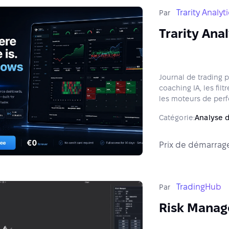
Trarity Analyt
Par
Trarity Anal
Journal de trading 
coaching IA, les fil
les moteurs de perfo
consistance.
Catégorie:
Analyse 
Prix de démarrag
TradingHub
Par
Risk Manag