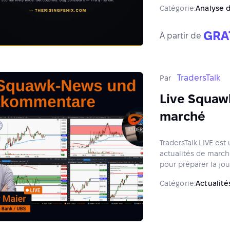
tous les marchés.
Catégorie:
Analyse 
GRA
À partir de
TradersTalk
Par
Live Squaw
marché
TradersTalk.LIVE es
actualités de march
pour préparer la jo
leur contexte.
Catégorie:
Actualité