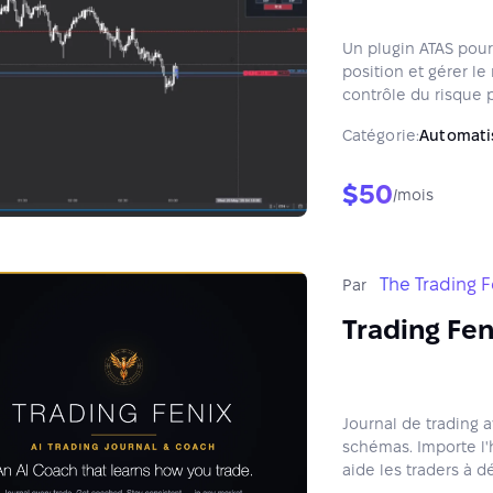
Un plugin ATAS pour 
position et gérer le 
contrôle du risque 
Catégorie:
Automati
$50
/mois
The Trading F
Par
Trading Fen
Journal de trading 
schémas. Importe l'
aide les traders à 