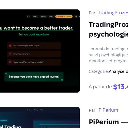
TradingProze
Par
TradingProz
psychologi
Journal de trading 
suivi psychologique 
émotions et progres
Catégorie:
Analyse 
$13.
À partir de
PiPerium
Par
PiPerium — 