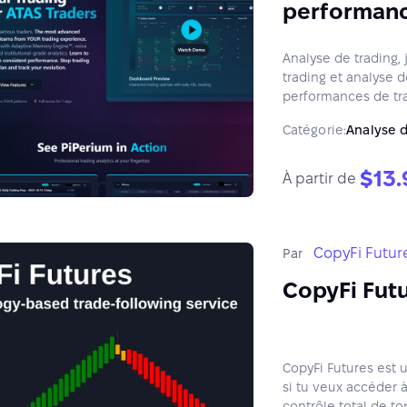
performanc
Analyse de trading,
trading et analyse d
performances de tra
Catégorie:
Analyse 
$13.
À partir de
CopyFi Futur
Par
CopyFi Fut
CopyFi Futures est 
si tu veux accéder 
contrôle total de t