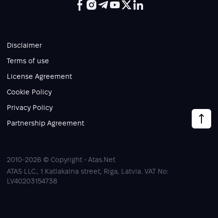
Disclaimer
Terms of use
License Agreement
Cookie Policy
Privacy Policy
Partnership Agreement
2010-2026 © Copyright - Atas.Net
ATAS LLC., 1 Katlakalna street, Riga, Latvia. VAT No:
LV40203154738