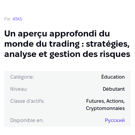
Par
ATAS
Un aperçu approfondi du
monde du trading : stratégies,
analyse et gestion des risques
Catégorie:
Éducation
Niveau:
Débutant
Classe d’actifs:
Futures, Actions,
Cryptomonnaies
Disponible en:
Русский