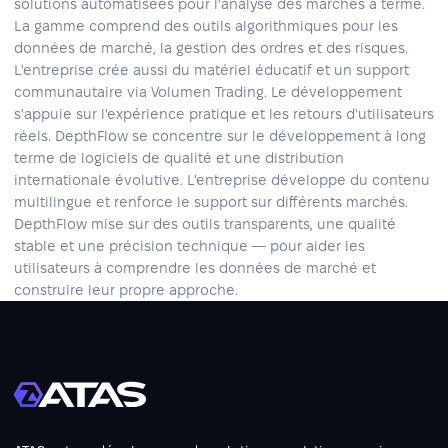
solutions automatisées pour l'analyse des marchés à terme.
La gamme comprend des outils algorithmiques pour les
données de marché, la gestion des ordres et des risques.
L'entreprise crée aussi du matériel éducatif et un support
communautaire via Volumen Trading. Le développement
s'appuie sur l'expérience pratique et les retours d'utilisateurs
réels. DepthFlow se concentre sur le développement à long
terme de logiciels de qualité et une distribution
internationale évolutive. L'entreprise développe du contenu
multilingue et renforce le support sur différents marchés.
DepthFlow mise sur des outils transparents, une qualité
stable et une précision technique — pour aider les
utilisateurs à comprendre les données de marché et
construire leur propre approche.