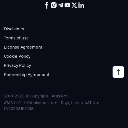
Disclaimer
Terms of use
License Agreement
Cookie Policy
Privacy Policy
Partnership Agreement
2010-2026 © Copyright - Atas.Net
ATAS LLC., 1 Katlakalna street, Riga, Latvia. VAT No:
LV40203154738