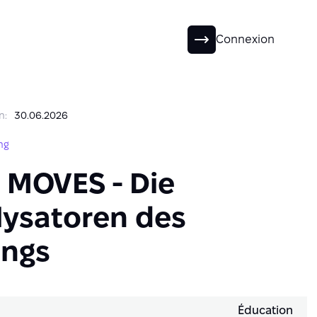
FR
Connexion
n:
30.06.2026
ng
 MOVES - Die
lysatoren des
ings
Éducation