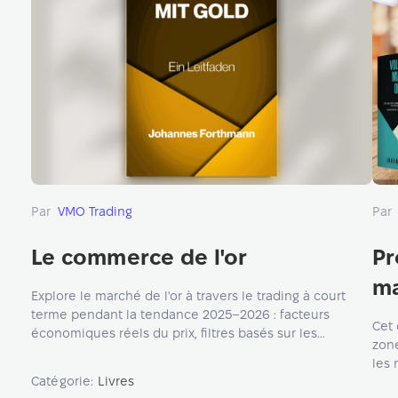
Par
VMO Trading
Par
Le commerce de l'or
Pr
ma
Explore le marché de l'or à travers le trading à court
terme pendant la tendance 2025–2026 : facteurs
Cet 
économiques réels du prix, filtres basés sur les
zone
graphiques et analyse de l'Order Flow pour des
les 
scénarios intraday structurés dans les deux sens du
Catégorie:
Livres
pour
march