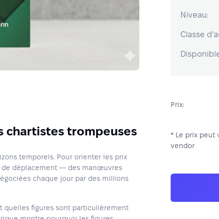
Niveau:
Classe d’ac
Disponible
Prix:
s chartistes trompeuses
* Le prix peut 
vendor
izons temporels. Pour orienter les prix
ues de déplacement — des manœuvres
négociées chaque jour par des millions
it quelles figures sont particulièrement
rique montre pourquoi les figures