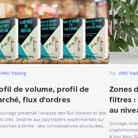
VMO Trading
Par
VMO Trad
ofil de volume, profil de
Zones de
rché, flux d'ordres
filtres 
au nive
ouvrage présente l'analyse des flux d'ordres et des
s clés. Destiné aux day-traders expérimentés sur
Ouvrage scien
marchés à terme : des connaissances structurées
cryptomonnaie
 interpréter l'activité du marché et identifier les
à jour pour 2