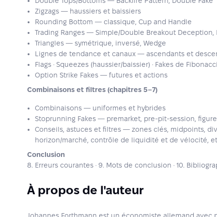
Double Tops/Bottoms — Backfire Pattern, Double Fake
Zigzags — haussiers et baissiers
Rounding Bottom — classique, Cup and Handle
Trading Ranges — Simple/Double Breakout Deception, 
Triangles — symétrique, inversé, Wedge
Lignes de tendance et canaux — ascendants et desce
Flags · Squeezes (haussier/baissier) · Fakes de Fibonacc
Option Strike Fakes — futures et actions
Combinaisons et filtres (chapitres 5–7)
Combinaisons — uniformes et hybrides
Stoprunning Fakes — premarket, pre-pit-session, figur
Conseils, astuces et filtres — zones clés, midpoints, d
horizon/marché, contrôle de liquidité et de vélocité, et
Conclusion
8. Erreurs courantes · 9. Mots de conclusion · 10. Bibliogr
À propos de l'auteur
Johannes Forthmann est un économiste allemand avec pl