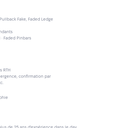
Pullback Fake, Faded Ledge
ndants
i · Faded Pinbars
es RTH
ivergence, confirmation par
c.
aphie
us de 25 ans d'expérience dans le day