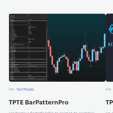
Par
TwinPeaks
Par
TPTE BarPatternPro
TP