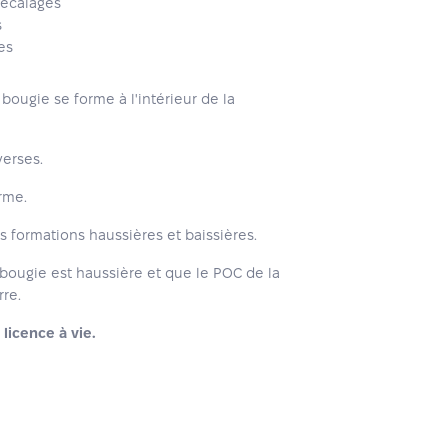
décalages
s
es
bougie se forme à l'intérieur de la
verses.
rme.
s formations haussières et baissières.
 bougie est haussière et que le POC de la
rre.
licence à vie.