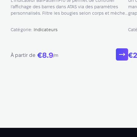
L’indicateur BarPatternPro te permet de contrôler
Un o
l’affichage des barres dans ATAS via des paramètres
marc
personnalisés. Filtre les bougies selon corps et mèche,
grap
volume, limites bid/ask ou plages horaires.
marc
de 
Catégorie:
Indicateurs
Cat
€8.9
€
À partir de
/m