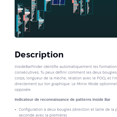
Description
InsideBarFinder identifie automatiquement les formation
consécutives. Tu peux définir comment les deux bougies d
corps, longueur de la mèche, relation avec le POC), et l'
directement sur ton graphique. Le Mirror Mode optionne
opposée.
Indicateur de reconnaissance de patterns Inside Bar
Configuration à deux bougies (direction et taille de la 
seconde avec la première)