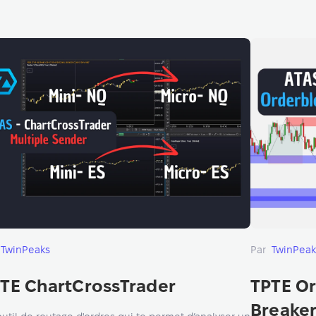
TwinPeaks
Par
TwinPeak
TE ChartCrossTrader
TPTE O
Breake