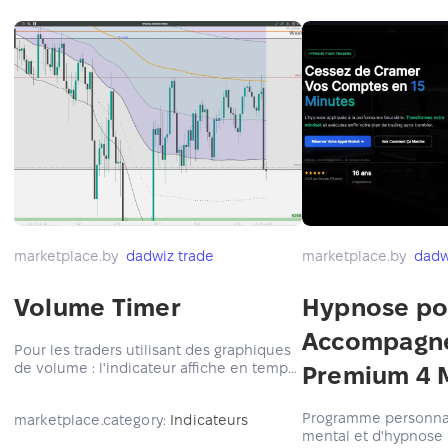
marketplace.by
dadwiz trade
marketplace.by
dadw
Volume Timer
Hypnose pou
Accompagn
Pour les traders utilisant des graphiques
de volume : l'indicateur affiche en temps
Premium 4 
réel le volume exact restant avant la
clôture de la bougie, aidant à suivre la
Programme personnal
marketplace.category:
Indicateurs
pression du volume sans deviner.
mental et d'hypnose 