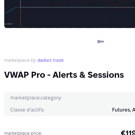
marketplace.by
dadwiz trade
VWAP Pro - Alerts & Sessions
marketplace.category:
Classe d’actifs:
Futures, 
€11
marketplace.price: