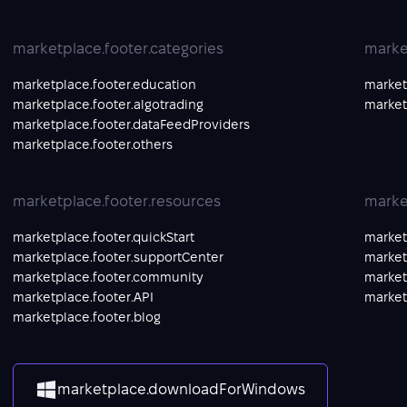
marketplace.footer.categories
marke
marketplace.footer.education
market
marketplace.footer.algotrading
market
marketplace.footer.dataFeedProviders
marketplace.footer.others
marketplace.footer.resources
marke
marketplace.footer.quickStart
market
marketplace.footer.supportCenter
market
marketplace.footer.community
market
marketplace.footer.API
market
marketplace.footer.blog
marketplace.downloadForWindows