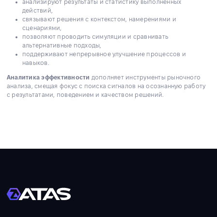
анализируют результаты и статистику выполненных
действий,
связывают решения с контекстом, намерениями и
сценариями,
позволяют проводить симуляции и сравнивать
альтернативные подходы,
поддерживают непрерывное улучшение процессов и
навыков.
Аналитика эффективности
дополняет инструменты рыночного
анализа, смещая фокус с поиска сигналов на осознанную работу
с результатами, поведением и качеством решений.