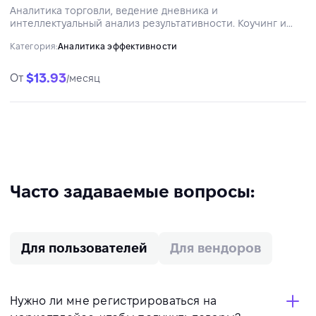
Аналитика торговли, ведение дневника и
интеллектуальный анализ результативности. Коучинг и
анализ рисков на основе ИИ. Профессиональное ПО для
Категория:
Аналитика эффективности
анализа торговой результативности.
$13.93
От
/месяц
Часто задаваемые вопросы:
Для пользователей
Для вендоров
Нужно ли мне регистрироваться на