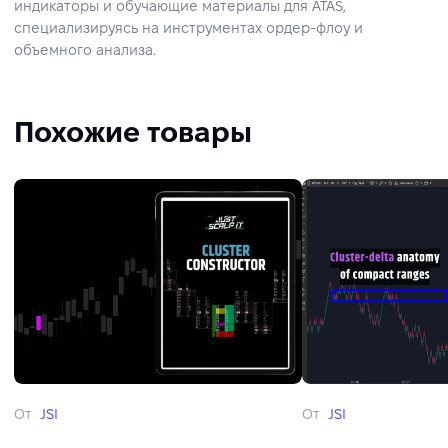
индикаторы и обучающие материалы для ATAS,
специализируясь на инструментах ордер-флоу и
объемного анализа.
Похожие товары
От
JSI
От
JSI