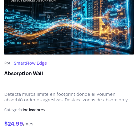
SmartFlow Edge
Por
Absorption Wall
Detecta muros limite en footprint donde el volumen
absorbió ordenes agresivas. Destaca zonas de absorcion y
crea soporte/resistencia mediante imbalance ratio y
Categoría:
Indicadores
anatomia de la vela. Compatible con ATAS Classic y X.
$24.99
/mes