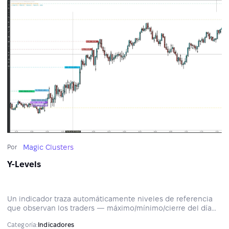
Magic Clusters
Por
Y-Levels
Un indicador traza automáticamente niveles de referencia
que observan los traders — máximo/mínimo/cierre del día
anterior, máximo/mínimo overnight y niveles de perfil
Categoría:
Indicadores
volumen/delta (POC/VAH/VAL). Rastrea niveles vírgenes,