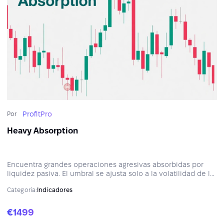
ProfitPro
Por
Heavy Absorption
Encuentra grandes operaciones agresivas absorbidas por
liquidez pasiva. El umbral se ajusta solo a la volatilidad de la
sesión — quedan solo los prints realmente grandes. Cada
Categoría:
Indicadores
uno se marca con un círculo que crece según el tamaño de
la operación.
€1499