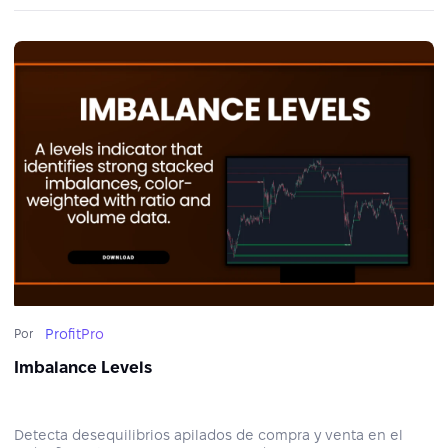
ProfitPro
Por
Imbalance Levels
Detecta desequilibrios apilados de compra y venta en el