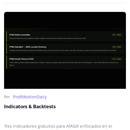
ProfitNotionDaily
Por
Indicators & Backtests
Tres indicadores gratuitos para ATAS/X enfocados en el