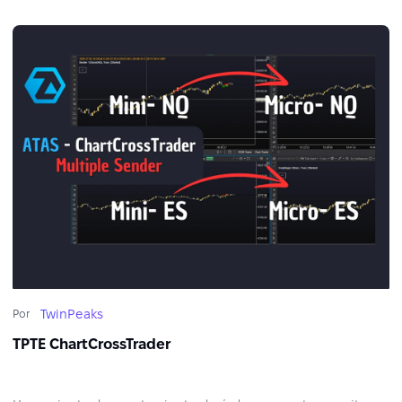
TwinPeaks
Por
TPTE ChartCrossTrader