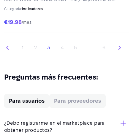
formato estructurado — ayudando a reducir el sesgo y
Categoría:
Indicadores
centrarse en la ubicación, el timing, el setup y la gestión del
riesgo.
€19.98
/mes
1
2
3
4
5
...
6
Preguntas más frecuentes:
Para usuarios
Para proveedores
¿Debo registrarme en el marketplace para
obtener productos?