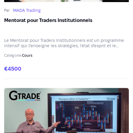
MADA Trading
Par
Mentorat pour Traders Institutionnels
Le Mentorat pour Traders Institutionnels est un programme
intensif qui t'enseigne les stratégies, l'état d'esprit et le
savoir‑faire des professionnels institutionnels — avec
Catégorie:
Cours
accompagnement structuré, sessions en direct et
enseignements pratiques.
€4500