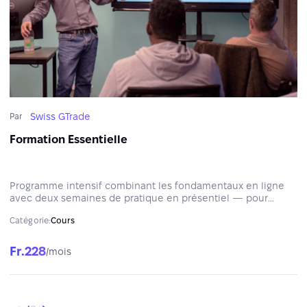
Swiss GTrade
Par
Formation Essentielle
Programme intensif combinant les fondamentaux en ligne
avec deux semaines de pratique en présentiel — pour
développer les compétences analytiques essentielles et
Catégorie:
Cours
une approche structurée des marchés.
Fr.228
/mois