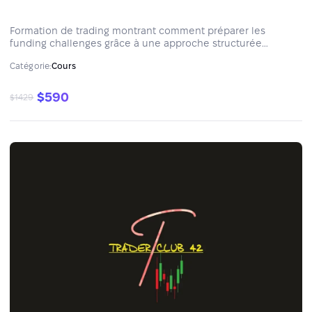
Formation de trading montrant comment préparer les
funding challenges grâce à une approche structurée
d'analyse de l'Order Flow.
Catégorie:
Cours
$590
$1429