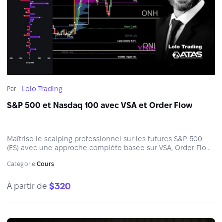
Lolo Trading
Par
S&P 500 et Nasdaq 100 avec VSA et Order Flow
Maîtrise le scalping professionnel sur les futures S&P 500
(ES) avec une approche complète basée sur VSA, Order Flow
et les niveaux institutionnels SpotGamma via ATAS.
Catégorie:
Cours
$320
À partir de