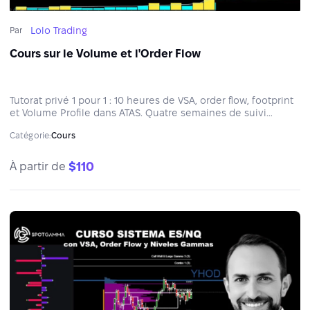
Lolo Trading
Par
Cours sur le Volume et l'Order Flow
Tutorat privé 1 pour 1 : 10 heures de VSA, order flow, footprint
et Volume Profile dans ATAS. Quatre semaines de suivi
incluses. Planning flexible via Google Meet.
Catégorie:
Cours
$110
À partir de