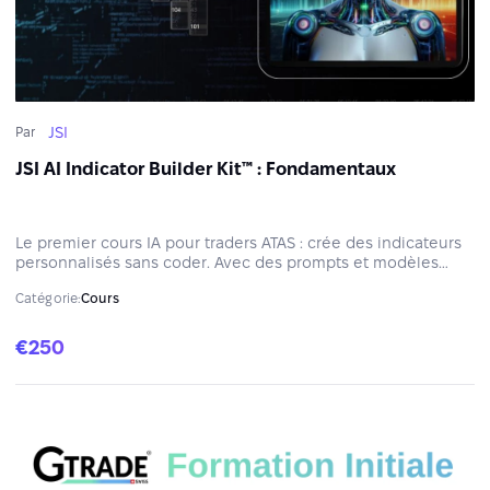
JSI
Par
JSI AI Indicator Builder Kit™ : Fondamentaux
Le premier cours IA pour traders ATAS : crée des indicateurs
personnalisés sans coder. Avec des prompts et modèles
conçus par des développeurs, tu transformes tes idées en
Catégorie:
Cours
indicateurs opérationnels en quelques minutes.
€250