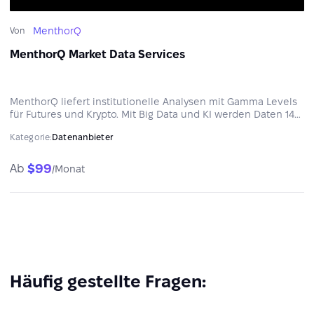
MenthorQ
Von
MenthorQ Market Data Services
MenthorQ liefert institutionelle Analysen mit Gamma Levels
für Futures und Krypto. Mit Big Data und KI werden Daten 14+
Mal täglich aktualisiert und in über 10 Plattformen integriert.
Kategorie:
Datenanbieter
$99
Ab
/Monat
Häufig gestellte Fragen: