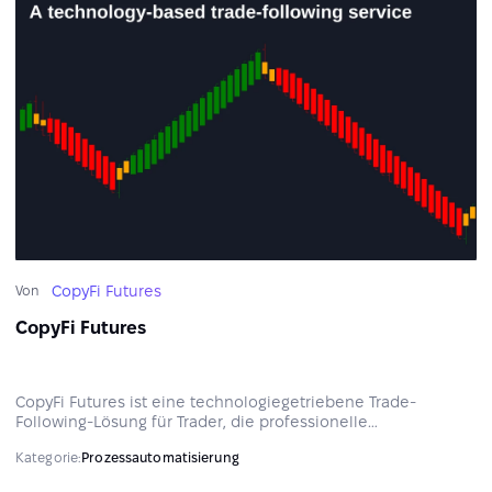
CopyFi Futures
Von
CopyFi Futures
CopyFi Futures ist eine technologiegetriebene Trade-
Following-Lösung für Trader, die professionelle
Marktausführung wünschen und zugleich die volle Kontrolle
Kategorie:
Prozessautomatisierung
über ihre Konten behalten möchten.