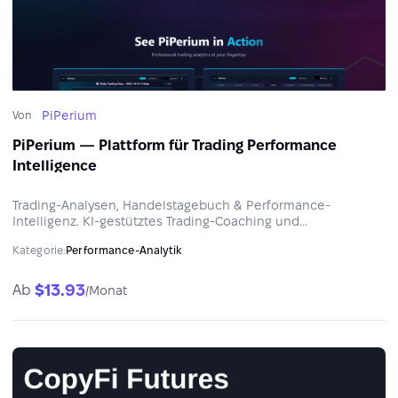
PiPerium
Von
PiPerium — Plattform für Trading Performance
Intelligence
Trading-Analysen, Handelstagebuch & Performance-
Intelligenz. KI-gestütztes Trading-Coaching und
Risikoanalyse. Professionelle Software zur Trading-
Kategorie:
Performance-Analytik
Performance.
$13.93
Ab
/Monat