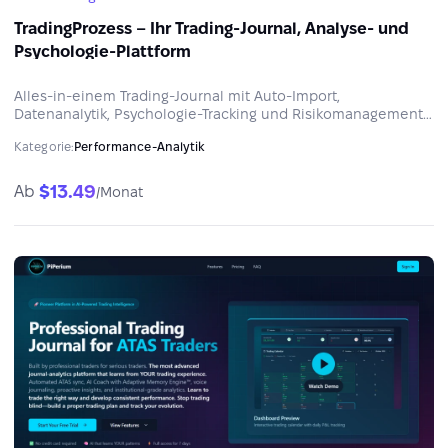
TradingProzess – Ihr Trading-Journal, Analyse- und
Psychologie-Plattform
Alles-in-einem Trading-Journal mit Auto-Import,
Datenanalytik, Psychologie-Tracking und Risikomanagement.
Erkenne deine Muster, verfolge deine Emotionen und
Kategorie:
Performance-Analytik
entwickle dich mit echten Daten – nicht mit Vermutungen.
$13.49
Ab
/Monat