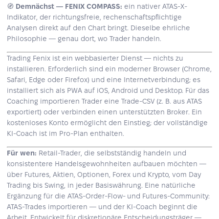
🧭
Demnächst — FENIX COMPASS:
ein nativer ATAS-X-
Indikator, der richtungsfreie, rechenschaftspflichtige
Analysen direkt auf den Chart bringt. Dieselbe ehrliche
Philosophie — genau dort, wo Trader handeln.
Trading Fenix ist ein webbasierter Dienst — nichts zu
installieren. Erforderlich sind ein moderner Browser (Chrome,
Safari, Edge oder Firefox) und eine Internetverbindung; es
installiert sich als PWA auf iOS, Android und Desktop. Für das
Coaching importieren Trader eine Trade-CSV (z. B. aus ATAS
exportiert) oder verbinden einen unterstützten Broker. Ein
kostenloses Konto ermöglicht den Einstieg; der vollständige
KI-Coach ist im Pro-Plan enthalten.
Für wen:
Retail-Trader, die selbstständig handeln und
konsistentere Handelsgewohnheiten aufbauen möchten —
über Futures, Aktien, Optionen, Forex und Krypto, vom Day
Trading bis Swing, in jeder Basiswährung. Eine natürliche
Ergänzung für die ATAS-Order-Flow- und Futures-Community:
ATAS-Trades importieren — und der KI-Coach beginnt die
Arbeit. Entwickelt für diskretionäre Entscheidungsträger —