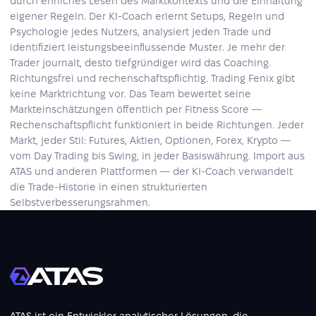
durch ehrliches Lesen des Marktkontexts und die Einhaltung
eigener Regeln. Der KI-Coach erlernt Setups, Regeln und
Psychologie jedes Nutzers, analysiert jeden Trade und
identifiziert leistungsbeeinflussende Muster. Je mehr der
Trader journalt, desto tiefgründiger wird das Coaching.
Richtungsfrei und rechenschaftspflichtig. Trading Fenix gibt
keine Marktrichtung vor. Das Team bewertet seine
Markteinschätzungen öffentlich per Fitness Score —
Rechenschaftspflicht funktioniert in beide Richtungen. Jeder
Markt, jeder Stil: Futures, Aktien, Optionen, Forex, Krypto —
vom Day Trading bis Swing, in jeder Basiswährung. Import aus
ATAS und anderen Plattformen — der KI-Coach verwandelt
die Trade-Historie in einen strukturierten
Selbstverbesserungsrahmen.