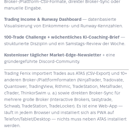
Broker-/Plattform-CSV-Formate, direkter Broker-Sync oder
manuelle Eingabe.
Trading Income & Runway Dashboard
— datenbasierte
Visualisierung von Einkommens- und Runway-Kennzahlen.
100-Trade Challenge + wöchentliches KI-Coaching-Brief
—
strukturierte Disziplin und ein Samstags-Review der Woche.
Kostenloser täglicher Market-Edge-Newsletter
+ eine
gründergeführte Discord-Community.
Trading Fenix importiert Trades aus ATAS (CSV-Export) und 10+
anderen Broker-/Plattformformaten (NinjaTrader, Tradovate,
Quantower, TradingView, Rithmic, TradeStation, MetaTrader,
cTrader, ThinkorSwim u. a.) sowie direkten Broker-Sync für
mehrere große Broker (Interactive Brokers, tastytrade,
Schwab, TradeStation, TradeLocker). Es ist eine Web-App —
läuft in jedem Browser und installiert sich als PWA auf
Telefon/Tablet/Desktop — nichts muss neben ATAS installiert
werden.