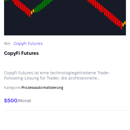
CopyFi Futures
Von
CopyFi Futures
CopyFi Futures ist eine technologiegetriebene Trade-
Following-Lösung für Trader, die professionelle
Marktausführung wünschen und zugleich die volle Kontrolle
Kategorie:
Prozessautomatisierung
über ihre Konten behalten möchten.
$500
/Monat