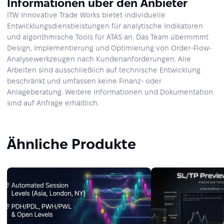
Informationen über den Anbieter
ITW Innovative Trade Works bietet individuelle
Entwicklungsdienstleistungen für analytische Indikatoren
und algorithmische Tools für ATAS an. Das Team übernimmt
Design, Implementierung und Optimierung von Order-Flow-
Analysewerkzeugen nach Kundenanforderungen. Alle
Arbeiten sind ausschließlich auf technische Entwicklung
beschränkt und umfassen keine Finanz- oder
Anlageberatung. Weitere Informationen und Dokumentation
sind auf Anfrage erhältlich.
Ähnliche Produkte