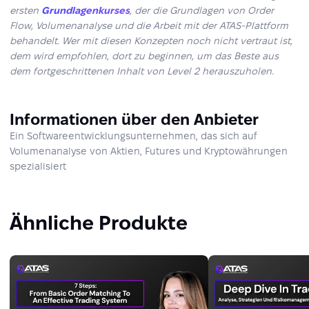
ersten
Grundlagenkurses
, der die Grundlagen von Order
Flow, Volumenanalyse und die Arbeit mit der ATAS-Plattform
behandelt. Wer mit diesen Konzepten noch nicht vertraut ist,
dem wird empfohlen, dort zu beginnen, um das Beste aus
dem fortgeschrittenen Inhalt von Level 2 herauszuholen.
Informationen über den Anbieter
Ein Softwareentwicklungsunternehmen, das sich auf
Volumenanalyse von Aktien, Futures und Kryptowährungen
spezialisiert
Ähnliche Produkte