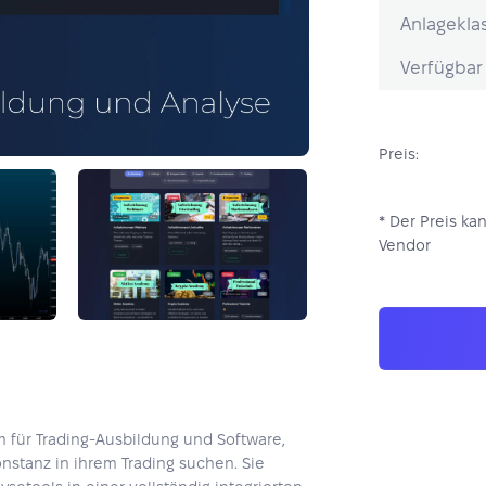
Anlageklas
Verfügbar 
Preis:
* Der Preis ka
Vendor
rm für Trading-Ausbildung und Software,
Konstanz in ihrem Trading suchen. Sie