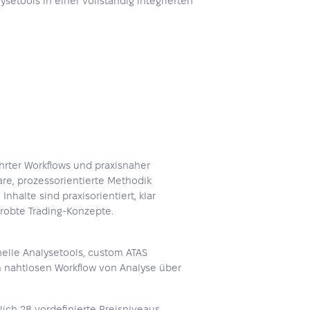
ysetools in einer vollständig integrierten
ührter Workflows und praxisnaher
are, prozessorientierte Methodik
halte sind praxisorientiert, klar
rprobte Trading-Konzepte.
nelle Analysetools, custom ATAS
nen nahtlosen Workflow von Analyse über
glich 28 vordefinierte Preisniveaus