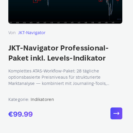
Von
JKT-Navigator
JKT-Navigator Professional-
Paket inkl. Levels-Indikator
Komplettes ATAS-Workflow-Paket: 28 tägliche
optionsbasierte Preisniveaus für strukturierte
Marktanalyse — kombiniert mit Journaling-Tools,
Academy-Zugang, Discord-Community und Live-
Sessions.
Kategorie:
Indikatoren
€99.99