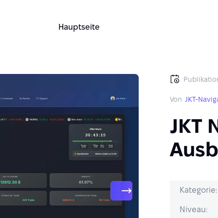
Hauptseite
Publikatio
Von
JKT-Navig
JKT N
Ausb
Kategorie:
Niveau: