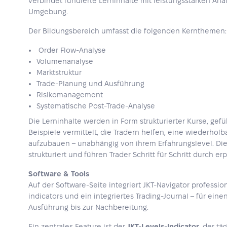
verbindet fundierte Lerninhalte mit leistungsstarken Anal
Umgebung.
Der Bildungsbereich umfasst die folgenden Kernthemen:
Order Flow-Analyse
Volumenanalyse
Marktstruktur
Trade-Planung und Ausführung
Risikomanagement
Systematische Post-Trade-Analyse
Die Lerninhalte werden in Form strukturierter Kurse, gef
Beispiele vermittelt, die Tradern helfen, eine wiederholb
aufzubauen – unabhängig von ihrem Erfahrungslevel. Die In
strukturiert und führen Trader Schritt für Schritt durch e
Software & Tools
Auf der Software-Seite integriert JKT-Navigator professio
indicators und ein integriertes Trading-Journal – für ei
Ausführung bis zur Nachbereitung.
Ein zentrales Feature ist der
JKT-Levels-Indicator
, der tä