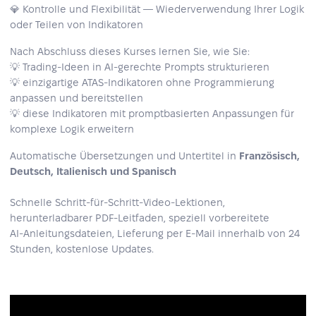
💎 Kontrolle und Flexibilität — Wiederverwendung Ihrer Logik
oder Teilen von Indikatoren
Nach Abschluss dieses Kurses lernen Sie, wie Sie:
💡 Trading‑Ideen in AI‑gerechte Prompts strukturieren
💡 einzigartige ATAS‑Indikatoren ohne Programmierung
anpassen und bereitstellen
💡 diese Indikatoren mit promptbasierten Anpassungen für
komplexe Logik erweitern
Automatische Übersetzungen und Untertitel in
Französisch,
Deutsch, Italienisch und Spanisch
Schnelle Schritt‑für‑Schritt‑Video‑Lektionen,
herunterladbarer PDF‑Leitfaden, speziell vorbereitete
AI‑Anleitungsdateien, Lieferung per E‑Mail innerhalb von 24
Stunden, kostenlose Updates.