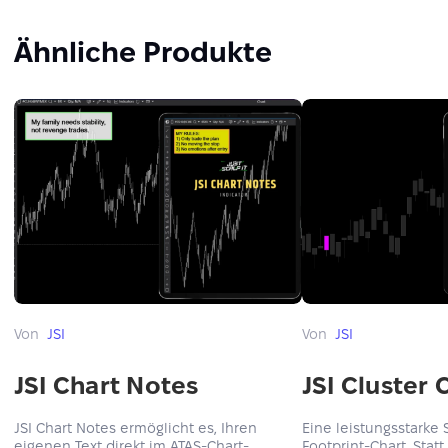
Ähnliche Produkte
Von
JSI
Von
JSI
JSI Chart Notes
JSI Cluster 
JSI Chart Notes ermöglicht es, Ihren
Eine leistungsstarke
eigenen Text direkt im ATAS-Chart-
Footprint-Chart. Stat