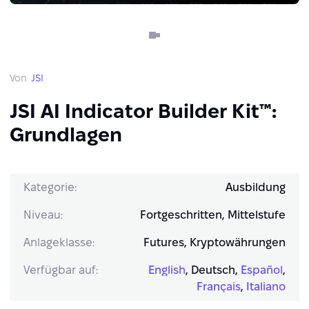
Von
JSI
JSI AI Indicator Builder Kit™:
Grundlagen
Kategorie:
Ausbildung
Niveau:
Fortgeschritten, Mittelstufe
Anlageklasse:
Futures, Kryptowährungen
Verfügbar auf:
English
,
Deutsch
,
Español
,
Français
,
Italiano