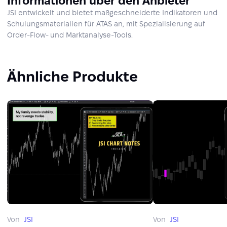
Informationen über den Anbieter
JSI entwickelt und bietet maßgeschneiderte Indikatoren und
Schulungsmaterialien für ATAS an, mit Spezialisierung auf
Order-Flow- und Marktanalyse-Tools.
Ähnliche Produkte
Von
JSI
Von
JSI