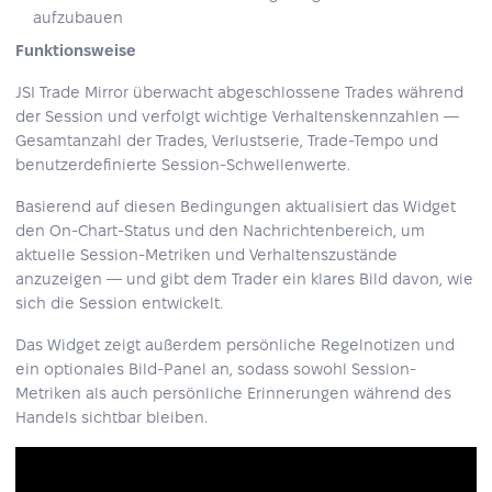
aufzubauen
Funktionsweise
JSI Trade Mirror überwacht abgeschlossene Trades während
der Session und verfolgt wichtige Verhaltenskennzahlen —
Gesamtanzahl der Trades, Verlustserie, Trade-Tempo und
benutzerdefinierte Session-Schwellenwerte.
Basierend auf diesen Bedingungen aktualisiert das Widget
den On-Chart-Status und den Nachrichtenbereich, um
aktuelle Session-Metriken und Verhaltenszustände
anzuzeigen — und gibt dem Trader ein klares Bild davon, wie
sich die Session entwickelt.
Das Widget zeigt außerdem persönliche Regelnotizen und
ein optionales Bild-Panel an, sodass sowohl Session-
Metriken als auch persönliche Erinnerungen während des
Handels sichtbar bleiben.