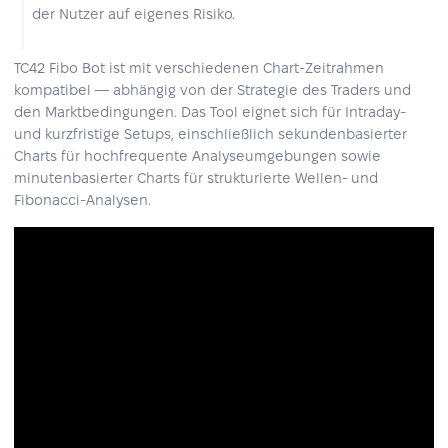
der Nutzer auf eigenes Risiko.
TC42 Fibo Bot ist mit verschiedenen Chart-Zeitrahmen
kompatibel — abhängig von der Strategie des Traders und
den Marktbedingungen. Das Tool eignet sich für Intraday-
und kurzfristige Setups, einschließlich sekundenbasierter
Charts für hochfrequente Analyseumgebungen sowie
minutenbasierter Charts für strukturierte Wellen- und
Fibonacci-Analysen.