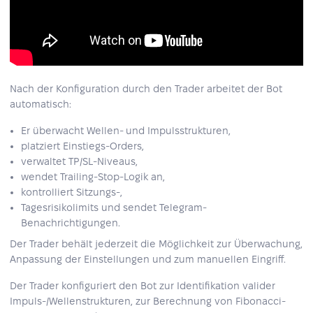
Nach der Konfiguration durch den Trader arbeitet der Bot
automatisch:
Er überwacht Wellen- und Impulsstrukturen,
platziert Einstiegs-Orders,
verwaltet TP/SL-Niveaus,
wendet Trailing-Stop-Logik an,
kontrolliert Sitzungs-,
Tagesrisikolimits und sendet Telegram-
Benachrichtigungen.
Der Trader behält jederzeit die Möglichkeit zur Überwachung,
Anpassung der Einstellungen und zum manuellen Eingriff.
Der Trader konfiguriert den Bot zur Identifikation valider
Impuls-/Wellenstrukturen, zur Berechnung von Fibonacci-