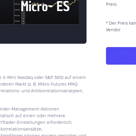
Preis:
* Der Preis ka
Vendor
B. E-Mini Nasdaq oder S&P 500) auf einem
nderen Markt (z. B. Mikro-Futures MNQ
relations- und Antikorrelationsanalysen,
e Order-Management-Aktionen
matisch auf einen oder mehrere
Trader-Einstellungen erforderlich;
korrelationsansätze;
; Empfänger können einzeln gestartet und