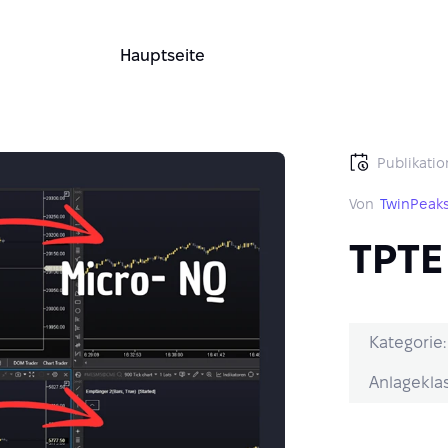
Hauptseite
Publikatio
Von
TwinPeak
TPTE
Kategorie:
Anlageklas