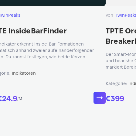
TwinPeaks
Von
TwinPeak
TE InsideBarFinder
TPTE Or
Breaker
ndikator erkennt Inside-Bar-Formationen
matisch anhand zweier aufeinanderfolgender
Der Smart‑Mone
n. Du kannst festlegen, wie beide Kerzen
und bearishe 
hen sollen (Richtung, Körper, Docht, POC) — und
markiert Berei
uster wird direkt in deinem Chart markiert.
gorie:
Indikatoren
starke Bewegu
Kategorie:
Ind
€24.9
€399
/M