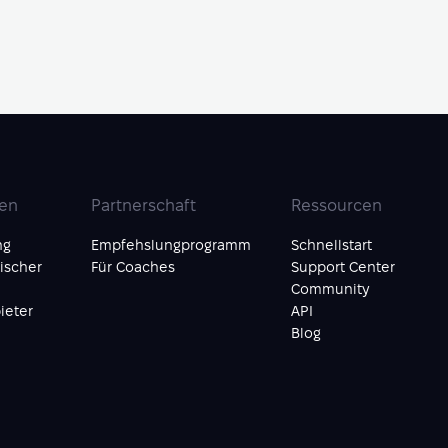
ien
Partnerschaft
Ressourcen
ng
Empfehslungprogramm
Schnellstart
ischer
Für Coaches
Support Center
Community
ieter
API
Blog