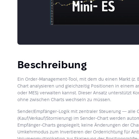
Beschreibung
Ein Order-Management-Tool, mit dem du einen Markt (z. 
Chart analysieren und gleichzeitig Positionen in einem a
oder MES) verwalten kannst. Dieser Ansatz unterstützt Kor
ohne zwischen Charts wechseln zu müssen.
Sender/Empfänger-Logik mit zentraler Steuerung — all
(Kauf/Verkauf/Stornierung) im Sender-Chart werden auto
Empfänger-Charts gespiegelt; keine Änderungen der Chart
Umkehrmodus zum Invertieren der Orderrichtung für Anti
Volumenmultiplikation zur Skalierung der Positionsgröße