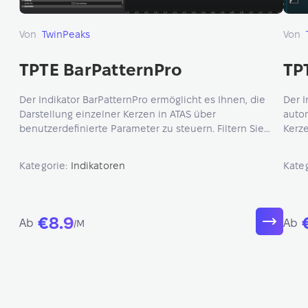
Von
TwinPeaks
Von
TPTE BarPatternPro
TP
Der Indikator BarPatternPro ermöglicht es Ihnen, die
Der I
Darstellung einzelner Kerzen in ATAS über
auto
benutzerdefinierte Parameter zu steuern. Filtern Sie
Kerze
Kerzen nach Körper‑ und Dochtlänge, Volumen,
ausse
Bid/Ask‑Grenzen oder Zeitfenstern.
das M
Kategorie:
Indikatoren
Kate
€8.9
Ab
Ab
/M