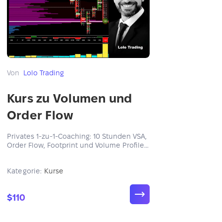
Von
Lolo Trading
Kurs zu Volumen und
Order Flow
Privates 1-zu-1-Coaching: 10 Stunden VSA,
Order Flow, Footprint und Volume Profile
in ATAS. Vier Wochen Follow-up-Support
inklusive. Flexibler Zeitplan via Google
Kategorie:
Kurse
Meet.
$110