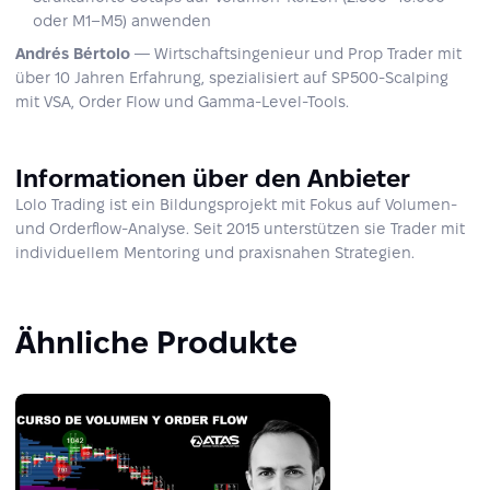
oder M1–M5) anwenden
Andrés Bértolo
— Wirtschaftsingenieur und Prop Trader mit
über 10 Jahren Erfahrung, spezialisiert auf SP500-Scalping
mit VSA, Order Flow und Gamma-Level-Tools.
Informationen über den Anbieter
Lolo Trading ist ein Bildungsprojekt mit Fokus auf Volumen-
und Orderflow-Analyse. Seit 2015 unterstützen sie Trader mit
individuellem Mentoring und praxisnahen Strategien.
Ähnliche Produkte