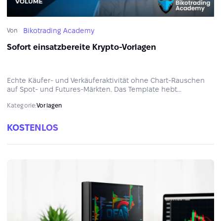
Bikotrading Academy
Von
Sofort einsatzbereite Krypto-Vorlagen
Echte Käufer- und Verkäuferaktivität ohne Chart-Rauschen
auf Spot- und Futures-Märkten. Das Template hebt
aggressive Trades, Volumenspitzen und Delta-Divergenzen
Kategorie:
Vorlagen
hervor, um potenzielle Einstiegs- und Ausstiegszonen zu
identifizieren.
KOSTENLOS