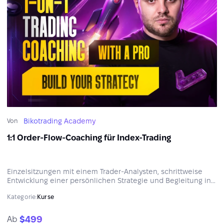
Bikotrading Academy
Von
1:1 Order-Flow-Coaching für Index-Trading
Einzelsitzungen mit einem Trader-Analysten, schrittweise
Entwicklung einer persönlichen Strategie und Begleitung in
jeder Phase — Teilnehmer erhalten fundiertes Wissen und
Kategorie:
Kurse
individuelles Mentoring, abgestimmt auf Ziele und Erfahrung.
$499
Ab