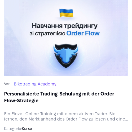
Bikotrading Academy
Von
Personalisierte Trading-Schulung mit der Order-
Flow-Strategie
Ein Einzel-Online-Training mit einem aktiven Trader. Sie
lernen, den Markt anhand des Order Flow zu lesen und eine
klare, strukturierte Analysevorgehensweise auf Basis der
Kategorie:
Kurse
ATAS-Analyseplattform aufzubauen.