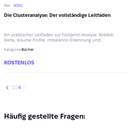
ATAS
Von
Die Clusteranalyse: Der vollständige Leitfaden
Ein praktischer Leitfaden zur Footprint-Analyse. Bid/Ask,
Delta, Volume Profile, Imbalance-Erkennung und
Auktionsanalyse — für fundierte Marktanalyse und
Kategorie:
Bücher
eigenständige Entscheidungsfindung auf Basis realer Daten.
KOSTENLOS
1
2
3
4
Häufig gestellte Fragen: