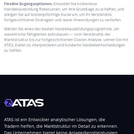
Flexible Zugangsoptionen.
Erkunden Sie kostenlose
Handelsausbildung Ressourcen, um Ihre Grundlage zu schaffen, und
steigen Sie auf kostenpflichtige Kurse um, um Ihr Verständnis
fortgeschrittener Strategien und realer Anwendungen zu vertiefen.
Wählen Sie eines der besten Handelsausbildungsprogramme, um
wesentliche Fähigkeiten aufzubauen — vom Verständnis der
Marktstruktur bis zur fortgeschrittenen Cluster-Analyse. Lernen Sie mit
ATAS, Daten zu interpretieren und fundierte Handelsentscheidungen
zu treffen.
ATAS ist ein Entwickler analytischer Lösungen, die
Tradern helfen, die Marktstruktur im Detail zu erkennen.
Das Unternehmen bietet keine Anlagedienstleistungen