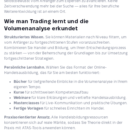
selbstbewusst vom Anfänger zum Experten zu avancieren. Keine
Zeitverschwendung mehr bei der Suche — alles für Ihre berufliche
Weiterentwicklung ist an einem Ort.
Wie man Trading lernt und die
Volumenanalyse erkundet
Strukturiertes Wissen.
Sie können Materialien nach Niveau filtern, um
vom Anfänger zu fortgeschrittenen Stufen voranzuschreiten.
Kombinieren Sie Handel und Bildung, um Ihren Entscheidungsprozess
zu stärken — von der Beherrschung der Grundlagen bis zur Umsetzung
fortgeschrittener Strategien.
Persönliche Lernbahn.
Wählen Sie das Format der Online-
Handelsausbildung, das für Sie am besten funktioniert:
Bücher
für tiefgreifende Einblicke in die Volumenanalyse in Ihrem
eigenen Tempo.
Kurse
für schrittweisen Kompetenzaufbau
Webinare
für klare Erklärungen und vertiefte Handelsausbildung.
Masterclasses
für Live-Kommunikation und praktische Übungen.
Fertige Vorlagen
für schnelles Einrichten im Handel.
Praxisorientierter Ansatz.
Alle Handelsbildungsressourcen
konzentrieren sich auf reale Märkte, sodass Sie Theorie direkt in der
Praxis mit ATAS-Tools anwenden können.